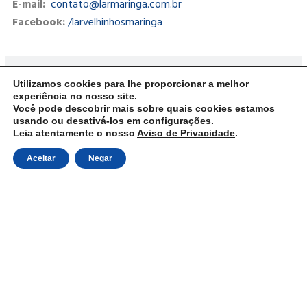
E-mail:
contato@larmaringa.com.br
Facebook:
/larvelhinhosmaringa
Como ajudar?
Utilizamos cookies para lhe proporcionar a melhor
experiência no nosso site.
Você pode descobrir mais sobre quais cookies estamos
Transparência
usando ou desativá-los em
configurações
.
Leia atentamente o nosso
Aviso de Privacidade
.
Aceitar
Negar